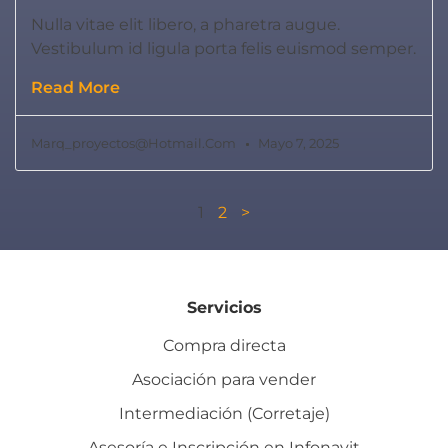
Nulla vitae elit libero, a pharetra augue.
Vestibulum id ligula porta felis euismod semper.
Read More
Marq_proyectos@hotmail.com
Mayo 7, 2025
1
2
>
Servicios
Compra directa
Asociación para vender
Intermediación (Corretaje)
Asesoría e Inscripción en Infonavit