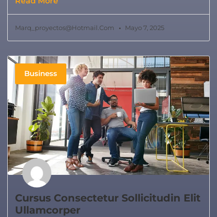
Read More
Marq_proyectos@hotmail.com
Mayo 7, 2025
Business
Cursus Consectetur Sollicitudin Elit
Ullamcorper