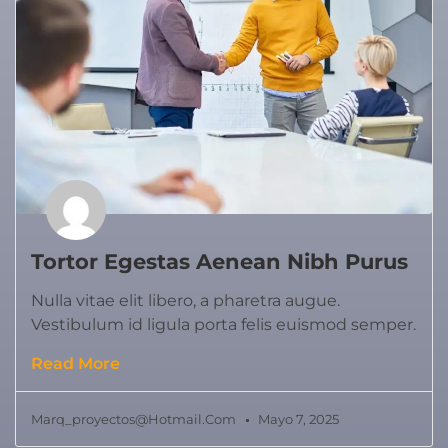
Tortor Egestas Aenean Nibh Purus
Nulla vitae elit libero, a pharetra augue.
Vestibulum id ligula porta felis euismod semper.
Read More
Marq_proyectos@hotmail.com
Mayo 7, 2025