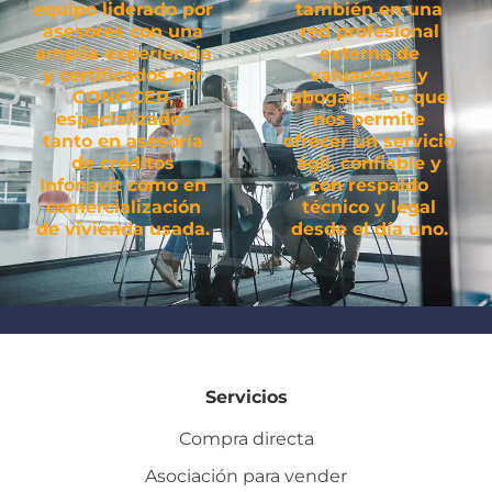
equipo liderado por
también en una
asesores con una
red profesional
amplia experiencia
externa de
y certificados por
valuadores y
CONOCER,
abogados, lo que
especializados
nos permite
tanto en asesoría
ofrecer un servicio
de créditos
ágil, confiable y
Infonavit como en
con respaldo
comercialización
técnico y legal
de vivienda usada.
desde el día uno.
Servicios
Compra directa
Asociación para vender