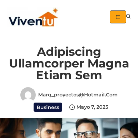
S
k
i
p
t
Adipiscing
o
Ullamcorper Magna
c
o
Etiam Sem
n
t
e
Marq_proyectos@hotmail.com
n
t
Mayo 7, 2025
Business